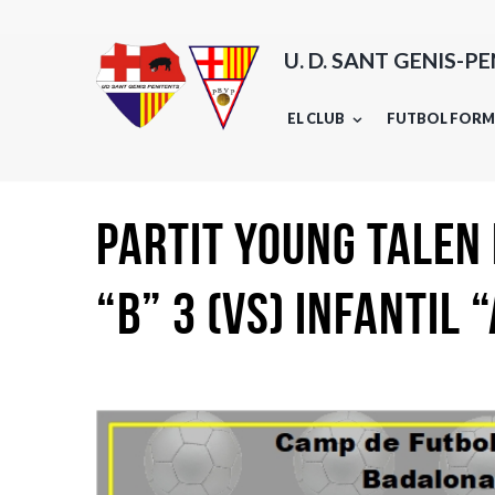
U. D. SANT GENIS-P
EL CLUB
FUTBOL FORM
PARTIT YOUNG TALEN
“B” 3 (vs) INFANTIL “