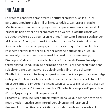
Dessembre de 2015.
Preàmbul
La pràctica esportiva a grans trets, i del futbol en particular, fa que les
persones tinguin una vida millor i més saludable. Genera una relació
afectiva i social amb els companys i amb les persones que envolten el club i
origina un bon nombre d’aprenentatges de valors i d’actituds positives.
D’aquests valors que es generen, els més importants i que cal recalcar són:
el
Treball en Equip
(quan l’èxit és col·lectiu, la satisfacció és millor); el
Respecte
(entre els companys, amb les persones que formen el club, el
respecte pel rival, tant per als jugadors com pels aficionats de l’equip
adversari, respecte per tot el material esportiu); la
Perseverança
,
l’
Acceptació
de normes establertes i els
Principis de Convivència
(per
formar part d’un equip un dels principals objectius és aconseguir una bona
relació entre els companys i que siguin amics dins i fora del camp).
El futbol té unes característiques que fan que sigui ideal per a l’aprenentatge
i integració dels valors, tant a la infantesa com a l’adolescència. El futbol és
un esport amb una important dificultat tècnica, tàctica i física on el treball en
equip i la cooperació és imprescindible. El col·lectiu sempre està per sobre
d’un sol jugador per molt bo que aquest.
El nostre Club vol inculcar aquests valors, per això, queden reflectits en el
nostre reglament de règim intern i serveixen per millorar en el
desenvolupament físic, social i ètic de tots els membres del nostre club.