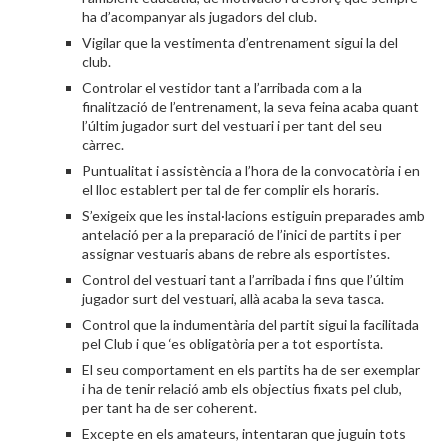
ha d’acompanyar als jugadors del club.
Vigilar que la vestimenta d’entrenament sigui la del
club.
Controlar el vestidor tant a l’arribada com a la
finalització de l’entrenament, la seva feina acaba quant
l’últim jugador surt del vestuari i per tant del seu
càrrec.
Puntualitat i assistència a l’hora de la convocatòria i en
el lloc establert per tal de fer complir els horaris.
S’exigeix que les instal·lacions estiguin preparades amb
antelació per a la preparació de l’inici de partits i per
assignar vestuaris abans de rebre als esportistes.
Control del vestuari tant a l’arribada i fins que l’últim
jugador surt del vestuari, allà acaba la seva tasca.
Control que la indumentària del partit sigui la facilitada
pel Club i que ‘es obligatòria per a tot esportista.
El seu comportament en els partits ha de ser exemplar
i ha de tenir relació amb els objectius fixats pel club,
per tant ha de ser coherent.
Excepte en els amateurs, intentaran que juguin tots