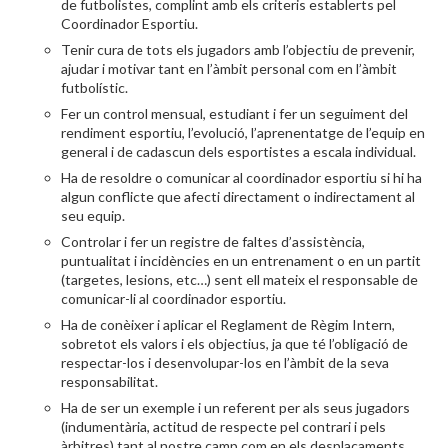
de futbolistes, complint amb els criteris establerts pel
Coordinador Esportiu.
Tenir cura de tots els jugadors amb l’objectiu de prevenir,
ajudar i motivar tant en l’àmbit personal com en l’àmbit
futbolístic.
Fer un control mensual, estudiant i fer un seguiment del
rendiment esportiu, l’evolució, l’aprenentatge de l’equip en
general i de cadascun dels esportistes a escala individual.
Ha de resoldre o comunicar al coordinador esportiu si hi ha
algun conflicte que afecti directament o indirectament al
seu equip.
Controlar i fer un registre de faltes d’assistència,
puntualitat i incidències en un entrenament o en un partit
(targetes, lesions, etc…) sent ell mateix el responsable de
comunicar-li al coordinador esportiu.
Ha de conèixer i aplicar el Reglament de Règim Intern,
sobretot els valors i els objectius, ja que té l’obligació de
respectar-los i desenvolupar-los en l’àmbit de la seva
responsabilitat.
Ha de ser un exemple i un referent per als seus jugadors
(indumentària, actitud de respecte pel contrari i pels
àrbitres) tant al nostre camp com en els desplaçaments.