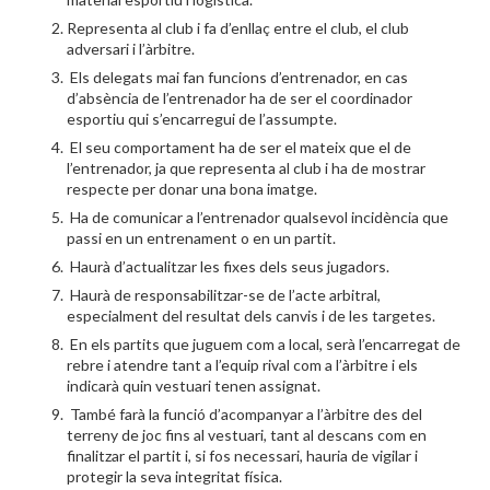
Representa al club i fa d’enllaç entre el club, el club
adversari i l’àrbitre.
Els delegats mai fan funcions d’entrenador, en cas
d’absència de l’entrenador ha de ser el coordinador
esportiu qui s’encarregui de l’assumpte.
El seu comportament ha de ser el mateix que el de
l’entrenador, ja que representa al club i ha de mostrar
respecte per donar una bona imatge.
Ha de comunicar a l’entrenador qualsevol incidència que
passi en un entrenament o en un partit.
Haurà d’actualitzar les fixes dels seus jugadors.
Haurà de responsabilitzar-se de l’acte arbitral,
especialment del resultat dels canvis i de les targetes.
En els partits que juguem com a local, serà l’encarregat de
rebre i atendre tant a l’equip rival com a l’àrbitre i els
indicarà quin vestuari tenen assignat.
També farà la funció d’acompanyar a l’àrbitre des del
terreny de joc fins al vestuari, tant al descans com en
finalitzar el partit i, si fos necessari, hauria de vigilar i
protegir la seva integritat física.