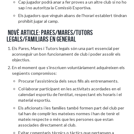
Cap jugador podrà anar a fer proves a un altre club si no ho
sap i no autoritza la Comissió Esportiva.
Els jugadors que vinguin abans de l’horari establert tindran
prohibit jugar al camp.
Novè article: Pares/Mares/Tutors
legals/Familiars en general
Els Pares, Mares i Tutors legals són una part essencial per
aconseguir un bon funcionament de club i poder assolir els
objectius.
En el moment que s’inscriuen voluntàriament adquireixen els
següents compromisos:
Procurar l’assistència dels seus fills als entrenaments.
Col·laborar participant en les activitats acordades en el
calendari esportiu de l’entitat, respectant els horaris i el
material esportiu.
Els aficionats i les famílies també formen part del club per
tal han de complir les mateixes normes i han de tenir el
mateix respecte o més que les persones que estan
associades directament al club.
Evitar comentaris tècnics o tàctics que pertanyen a