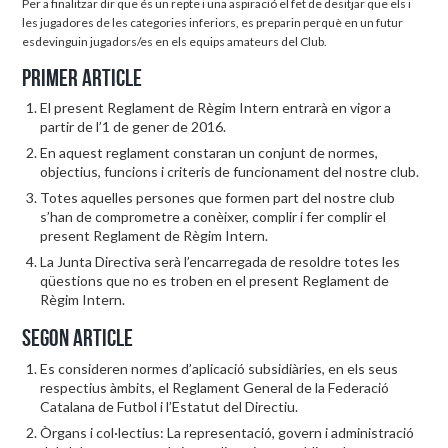
Per a finalitzar dir que és un repte i una aspiració el fet de desitjar que els i
les jugadores de les categories inferiors, es preparin perquè en un futur
esdevinguin jugadors/es en els equips amateurs del Club.
Primer article
El present Reglament de Règim Intern entrarà en vigor a
partir de l’1 de gener de 2016.
En aquest reglament constaran un conjunt de normes,
objectius, funcions i criteris de funcionament del nostre club.
Totes aquelles persones que formen part del nostre club
s’han de comprometre a conèixer, complir i fer complir el
present Reglament de Règim Intern.
La Junta Directiva serà l’encarregada de resoldre totes les
qüestions que no es troben en el present Reglament de
Règim Intern.
Segon article
Es consideren normes d’aplicació subsidiàries, en els seus
respectius àmbits, el Reglament General de la Federació
Catalana de Futbol i l’Estatut del Directiu.
Òrgans i col·lectius: La representació, govern i administració