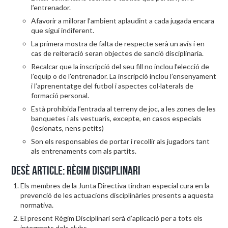
l’entrenador.
Afavorir a millorar l’ambient aplaudint a cada jugada encara
que sigui indiferent.
La primera mostra de falta de respecte serà un avís i en
cas de reiteració seran objectes de sanció disciplinaria.
Recalcar que la inscripció del seu fill no inclou l’elecció de
l’equip o de l’entrenador. La inscripció inclou l’ensenyament
i l’aprenentatge del futbol i aspectes col·laterals de
formació personal.
Està prohibida l’entrada al terreny de joc, a les zones de les
banquetes i als vestuaris, excepte, en casos especials
(lesionats, nens petits)
Son els responsables de portar i recollir als jugadors tant
als entrenaments com als partits.
Desè article: Règim disciplinari
Els membres de la Junta Directiva tindran especial cura en la
prevenció de les actuacions disciplinàries presents a aquesta
normativa.
El present Règim Disciplinari serà d’aplicació per a tots els
integrants dels clubs.