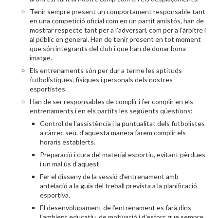
Tenir sempre present un comportament responsable tant
en una competició oficial com en un partit amistós, han de
mostrar respecte tant per a l’adversari, com per a l’àrbitre i
al públic en general. Han de tenir present en tot moment
que són integrants del club i que han de donar bona
imatge.
Els entrenaments són per dur a terme les aptituds
futbolístiques, físiques i personals dels nostres
esportistes.
Han de ser responsables de complir i fer complir en els
entrenaments i en els partits les següents qüestions:
Control de l’assistència i la puntualitat dels futbolistes
a càrrec seu, d’aquesta manera farem complir els
horaris establerts.
Preparació i cura del material esportiu, evitant pèrdues
i un mal ús d’aquest.
Fer el disseny de la sessió d’entrenament amb
antelació a la guia del treball prevista a la planificació
esportiva.
El desenvolupament de l’entrenament es farà dins
l’ambient educatiu, de motivació i d’esforç que sempre