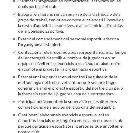
Planificar i programar les competicions i activitats en les
quals participi el club.
Elaborar els horaris i encarregar-se de la distribució dels
grups de treball, tenint en compte el calendari i l’horari de
la resta d’activitats esportives, d’acord amb les directrius
de la Comissió Esportiva.
Exercir el comandament del personal esportiu adscrit a
l’organigrama establert.
Confeccionar els grups, equips, representants, etc. També
és l’encarregat d’escollir el nombre de jugadors en un
equip i el nivell en els exercicis a realitzar, tot això tenint
en compte el projecte i la programació esportiva.
Estar atent i supervisar en el control i seguiment de la
metodologia del treball vetllant perquè sempre tingui
coherència amb el projecte esportiu del nostre club per a
la formació tant dels jugadors com dels entrenadors.
Participar activament en la supervisió en les diferents
competicions dels equips del club dins del seu àmbit.
Gestionar i elaborar els exercicis esportius, actes
esportius i socials que tinguin a veure amb el nostre club
perquè participen esportistes i persones que envolten el
nostre club