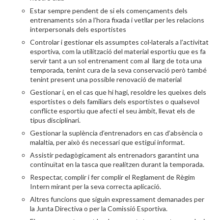
Estar sempre pendent de si els començaments dels
entrenaments són a l’hora fixada i vetllar per les relacions
interpersonals dels esportistes
Controlar i gestionar els assumptes col·laterals a l’activitat
esportiva, com la utilització del material esportiu que es fa
servir tant a un sol entrenament com al llarg de tota una
temporada, tenint cura de la seva conservació però també
tenint present una possible renovació de material
Gestionar i, en el cas que hi hagi, resoldre les queixes dels
esportistes o dels familiars dels esportistes o qualsevol
conflicte esportiu que afecti el seu àmbit, llevat els de
tipus disciplinari.
Gestionar la suplència d’entrenadors en cas d’absència o
malaltia, per això és necessari que estigui informat.
Assistir pedagògicament als entrenadors garantint una
continuïtat en la tasca que realitzen durant la temporada.
Respectar, complir i fer complir el Reglament de Règim
Intern mirant per la seva correcta aplicació.
Altres funcions que siguin expressament demanades per
la Junta Directiva o per la Comissió Esportiva.