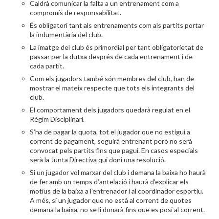
Caldrà comunicar la falta a un entrenament com a
compromís de responsabilitat.
És obligatori tant als entrenaments com als partits portar
la indumentària del club.
La imatge del club és primordial per tant obligatorietat de
passar per la dutxa després de cada entrenament i de
cada partit.
Com els jugadors també són membres del club, han de
mostrar el mateix respecte que tots els integrants del
club.
El comportament dels jugadors quedarà regulat en el
Règim Disciplinari.
S’ha de pagar la quota, tot el jugador que no estigui a
corrent de pagament, seguirà entrenant però no serà
convocat pels partits fins que pagui. En casos especials
serà la Junta Directiva qui doni una resolució.
Si un jugador vol marxar del club i demana la baixa ho haurà
de fer amb un temps d’antelació i haurà d’explicar els
motius de la baixa a l’entrenador i al coordinador esportiu.
A més, si un jugador que no està al corrent de quotes
demana la baixa, no se li donarà fins que es posi al corrent.