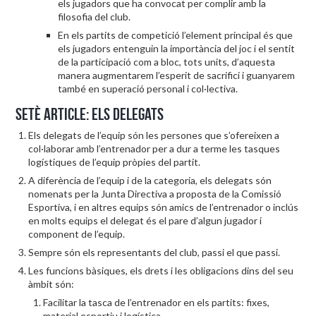
els jugadors que ha convocat per complir amb la
filosofia del club.
En els partits de competició l’element principal és que
els jugadors entenguin la importància del joc i el sentit
de la participació com a bloc, tots units, d’aquesta
manera augmentarem l’esperit de sacrifici i guanyarem
també en superació personal i col·lectiva.
Setè article: Els delegats
Els delegats de l’equip són les persones que s’ofereixen a
col·laborar amb l’entrenador per a dur a terme les tasques
logístiques de l’equip pròpies del partit.
A diferència de l’equip i de la categoria, els delegats són
nomenats per la Junta Directiva a proposta de la Comissió
Esportiva, i en altres equips són amics de l’entrenador o inclús
en molts equips el delegat és el pare d’algun jugador i
component de l’equip.
Sempre són els representants del club, passi el que passi.
Les funcions bàsiques, els drets i les obligacions dins del seu
àmbit són:
Facilitar la tasca de l’entrenador en els partits: fixes,
material esportiu i logística.