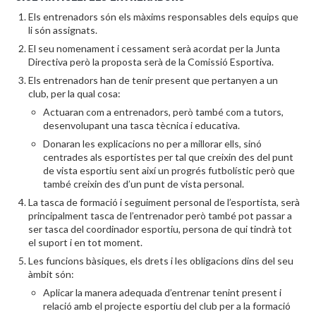
Els entrenadors són els màxims responsables dels equips que
li són assignats.
El seu nomenament i cessament serà acordat per la Junta
Directiva però la proposta serà de la Comissió Esportiva.
Els entrenadors han de tenir present que pertanyen a un
club, per la qual cosa:
Actuaran com a entrenadors, però també com a tutors,
desenvolupant una tasca tècnica i educativa.
Donaran les explicacions no per a millorar ells, sinó
centrades als esportistes per tal que creixin des del punt
de vista esportiu sent així un progrés futbolístic però que
també creixin des d’un punt de vista personal.
La tasca de formació i seguiment personal de l’esportista, serà
principalment tasca de l’entrenador però també pot passar a
ser tasca del coordinador esportiu, persona de qui tindrà tot
el suport i en tot moment.
Les funcions bàsiques, els drets i les obligacions dins del seu
àmbit són:
Aplicar la manera adequada d’entrenar tenint present i
relació amb el projecte esportiu del club per a la formació