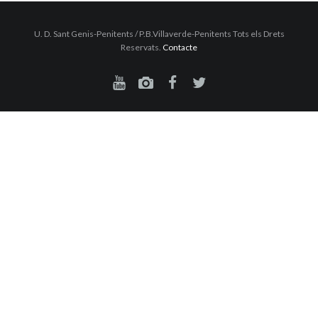
U. D. Sant Genis-Penitents / P.B.Villaverde-Penitents Tots els Drets
Reservats.
Contacte