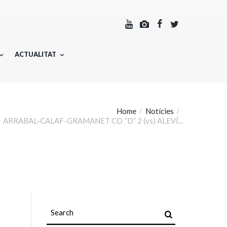
ACTUALITAT
Home
Notícies
ARRABAL-CALAF-GRAMANET CD “D” 2 (vs) ALEVÍ...