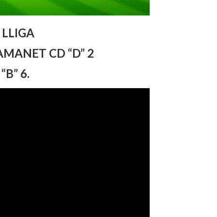
 LLIGA
MANET CD “D” 2
“B” 6.