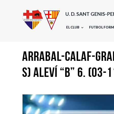
U. D. SANT GENIS-P
EL CLUB
FUTBOL FORM
ARRABAL-CALAF-GRAM
s) ALEVÍ “B” 6. (03-