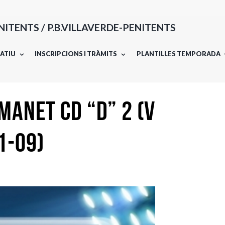
ENITENTS / P.B.VILLAVERDE-PENITENTS
ATIU
INSCRIPCIONS I TRÀMITS
PLANTILLES TEMPORADA
ANET CD “D” 2 (v
11-09)