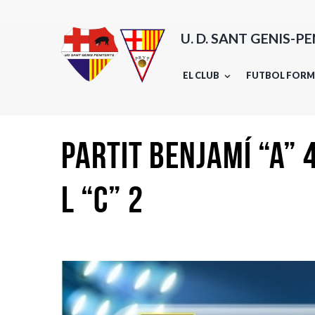
U. D. SANT GENIS-P
EL CLUB
FUTBOL FORM
PARTIT BENJAMÍ “A” 
L “C” 2